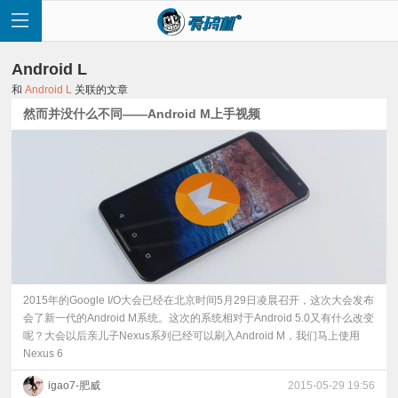
Android L
和
Android L
关联的文章
然而并没什么不同——Android M上手视频
首
页
快
讯
2015年的Google I/O大会已经在北京时间5月29日凌晨召开，这次大会发布
会了新一代的Android M系统。这次的系统相对于Android 5.0又有什么改变
呢？大会以后亲儿子Nexus系列已经可以刷入Android M，我们马上使用
评
Nexus 6
测
igao7-肥威
2015-05-29 19:56