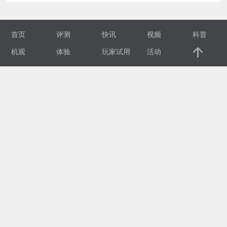
视
首页
评测
快讯
视频
科普
频
机观
体验
玩家试用
活动
科
普
体
验
专
题