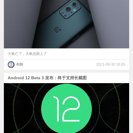
视
频
科
普
大氢亡了，大氧也跟上了
布朗
2021-09-30 16:05
体
Android 12 Beta 3 发布：终于支持长截图
验
专
题