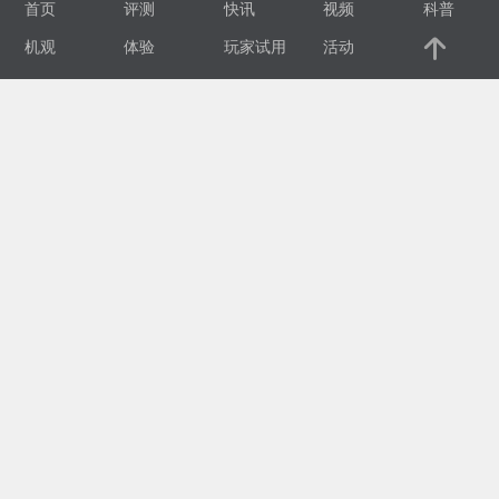
首页
评测
快讯
视频
科普
视
机观
体验
玩家试用
活动
频
科
普
体
验
专
题