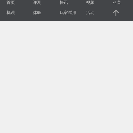
首页
评测
快讯
视频
科普
视
机观
体验
玩家试用
活动
频
科
普
体
验
专
题