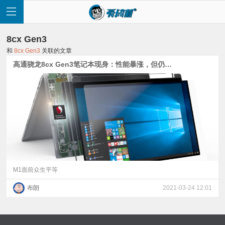
8cx Gen3
和
8cx Gen3
关联的文章
高通骁龙8cx Gen3笔记本现身：性能暴涨，但仍被苹果碾压
首
页
快
讯
M1面前众生平等
布朗
2021-03-24 12:01
评
测