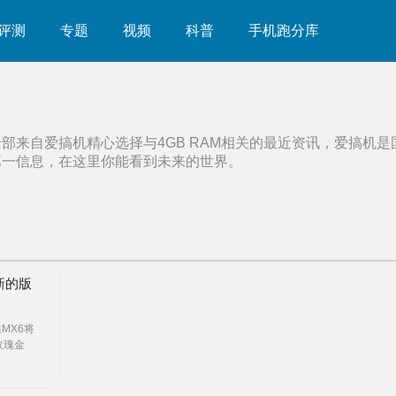
评测
专题
视频
科普
手机跑分库
全部来自爱搞机精心选择与
4GB RAM
相关的最近资讯，爱搞机是
第一信息，在这里你能看到未来的世界。
新的版
MX6将
玫瑰金
ROM版
城、天
店