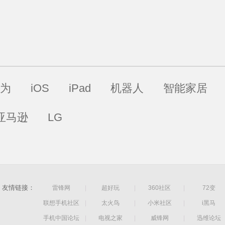
为
iOS
iPad
机器人
智能家居
亚马逊
LG
友情链接：
雷锋网
|
超好玩
|
360社区
|
72变
联想手机社区
|
太火鸟
|
小米社区
|
i黑马
手机中国论坛
|
电视之家
|
威锋网
|
迅维论坛