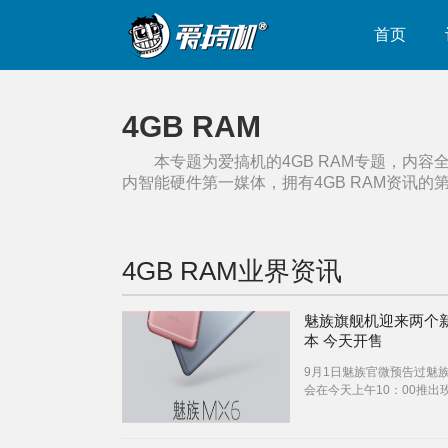
首页
4GB RAM
本专题为爱搞机的
4GB RAM
专题，内容
内智能硬件第一媒体，拥有
4GB RAM
资讯的
4GB RAM
业界资讯
魅族旗舰机迎来两个
本 今天开售
9月1日魅族官微预告过魅族
会在今天上午10：00推出
和星空灰两种配色，32GB 
本为1999元。可在魅族商
猫、京东、苏宁、魅族专卖