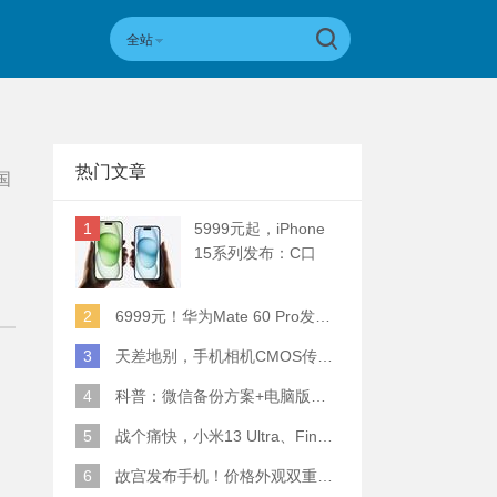
全站
热门文章
国
1
5999元起，iPhone
15系列发布：C口
+钛合金+全员灵动岛
+5倍潜望长焦
2
6999元！华为Mate 60 Pro发布：麒麟9000S+卫星通话 (附初步跑分)
3
天差地别，手机相机CMOS传感器实际面积对比
4
科普：微信备份方案+电脑版丢失数据恢复指南
5
战个痛快，小米13 Ultra、Find X6 Pro、vivo X90 Pro+、小米12SU拍照横评
6
故宫发布手机！价格外观双重逆天！