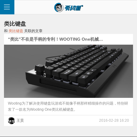
类比键盘
和
类比键盘
关联的文章
“类比”不在是手柄的专利！WOOTING One机械键盘发布
首
页
快
讯
Wooting为了解决使用键盘玩游戏不能像手柄那样精细操作的问题，特别研
发了一款名为Wooting One类比机械键盘。
评
王昊
2016-02-28 16:20
测