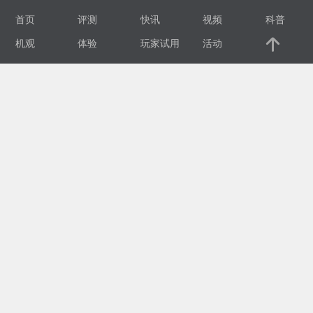
首页
评测
快讯
视频
科普
视
机观
体验
玩家试用
活动
频
科
普
体
验
专
题