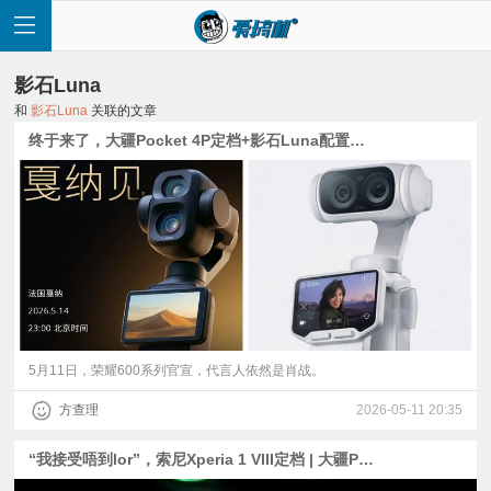
影石Luna
和
影石Luna
关联的文章
终于来了，大疆Pocket 4P定档+影石Luna配置爆料 | vivo X500 Pro Max现身 | 荣耀600系列官宣 ：肖战代言
首
页
快
讯
5月11日，荣耀600系列官宣，代言人依然是肖战。
方查理
2026-05-11 20:35
评
“我接受唔到lor”，索尼Xperia 1 VIII定档 | 大疆Pocket 4P解禁、影石Luna分离屏曝光
测