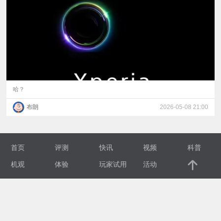
视
频
科
普
哈？
布朗
2026-05-08 21:00
体
验
首页
评测
快讯
视频
科普
专
机观
体验
玩家试用
活动
题