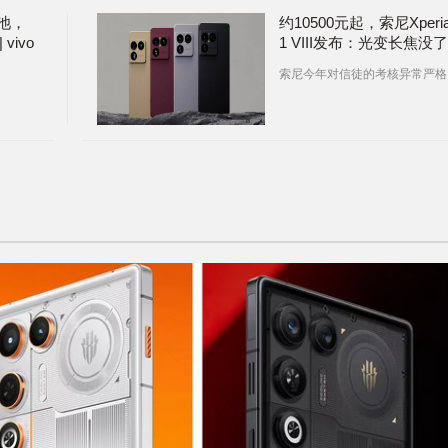
电池，
约10500元起，索尼Xperi
vivo
1 VIII发布：光变长焦没了 
观“泄
小米17 Max官宣
索尼今年对信徒的考核异常严格