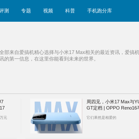
评测
专题
视频
科普
手机跑分库
全部来自爱搞机精心选择与
小米17 Max
相关的最近资讯，爱搞
讯的第一信息，在这里你能看到未来的世界。
7
周四见，小米17 Max与Y
17
GT定档 | OPPO Reno16
米手环
荣耀600系列将同日发布
5万元
它们果然是相爱的
对比】
相隔1小时