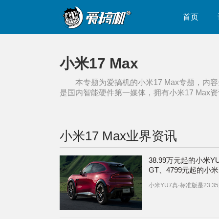
首页
小米17 Max
本专题为爱搞机的
小米17 Max
专题，内容
是国内智能硬件第一媒体，拥有
小米17 Max
资
小米17 Max
业界资讯
38.99万元起的小米YU
GT、4799元起的小米
Max、399元起的小
小米YU7真·标准版是23.3
10 Pro发布【附多机