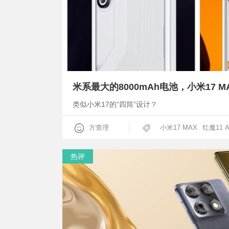
类似小米17的“四筒”设计？
方查理
小米17 MAX
红魔11 A
热评