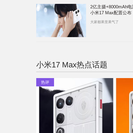
2亿主摄+8000mAh
小米17 Max配置公布 | 
S60、荣耀600系列外
大家都果里果气了
露”与公布
小米17 Max
热点话题
热评