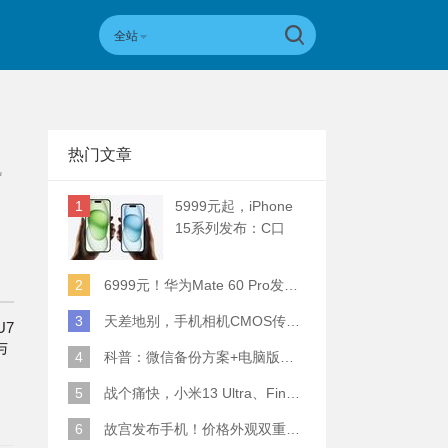
全站
热门文章
机
1
5999元起，iPhone
15系列发布：C口
+钛合金+全员灵动岛
+5倍潜望长焦
2
6999元！华为Mate 60 Pro发布：麒麟9000S+卫星通话 (附初步跑分)
3
天差地别，手机相机CMOS传感器实际面积对比
U7
与
4
科普：微信备份方案+电脑版丢失数据恢复指南
，
5
战个痛快，小米13 Ultra、Find X6 Pro、vivo X90 Pro+、小米12SU拍照横评
6
故宫发布手机！价格外观双重逆天！