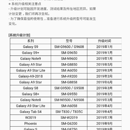
视
频
科
普
体
验
专
题