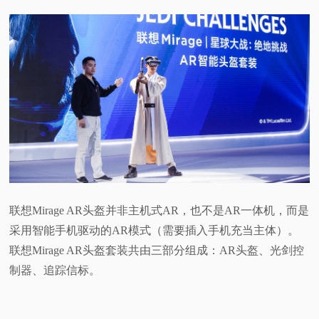
视
频
科
普
体
验
联想Mirage AR头盔并非主机式AR，也不是AR一体机，而是
采用智能手机驱动的AR模式（需要插入手机充当主体）。
专
联想Mirage AR头盔套装共由三部分组成：AR头盔、光剑控
制器、追踪信标。
题