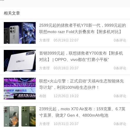
-->
相关文章
2599元起的拯救者手机Y70新一代，9999元起的
联想moto razr Fold大折叠发布【附多机对比】
方查理
05月19日 22:07
0条评论
首销3999元起，联想拯救者Y700发布【附多机
对比】 | OPPO、vivo都在“打磨小平板”
方查理
03月18日 20:37
0条评论
联想×火山引擎：正式启动“天禧AI生态智能体先
导计划”，利润100%给生态伙伴！
布朗
12月26日 19:22
0条评论
2399元起，moto X70 Air发布：159克重、6.7英
寸直屏、骁龙7 Gen 4、4800mAh电池
方查理
10月31日 20:37
0条评论