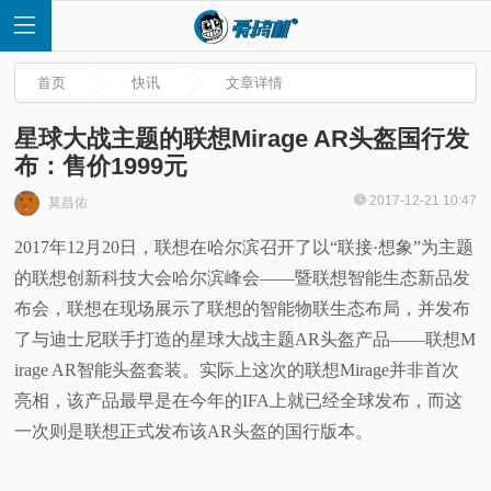
首页
快讯
文章详情
星球大战主题的联想Mirage AR头盔国行发
布：售价1999元
首
2017-12-21 10:47
莫昌佑
2017年12月20日，联想在哈尔滨召开了以“联接·想象”为主题
页
的联想创新科技大会哈尔滨峰会——暨联想智能生态新品发
快
布会，联想在现场展示了联想的智能物联生态布局，并发布
了与迪士尼联手打造的星球大战主题AR头盔产品——联想M
讯
irage AR智能头盔套装。实际上这次的联想Mirage并非首次
亮相，该产品最早是在今年的IFA上就已经全球发布，而这
评
一次则是联想正式发布该AR头盔的国行版本。
测