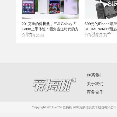
201克重的阔折叠，三星Galaxy Z
699元的iPhone增
Fold8上手体验：圆角当道时代的方
REDMI Note17
正异类
元机受伤最严重” |
08月04日 22:08
07月02日 21:34
月22日发布
联系我们
关于我们
商务合作
Copyright 2011-2024 爱搞机 深圳英鹏信息技术股份有限