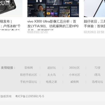
距镜发布 |
vivo X300 Ultra影像汇总分析：首
靓仔依旧，三星G
预热：卢伟冰称“千
发LYTIA 901、功耗爆降的三星HP0
手体验：首块
 三星宽折叠或7
长焦、最强增距镜
03月23日 12:23
02月26日 22:58
友情链接：
雷锋网
|
超好玩
|
360社区
|
72变
联想手机社区
|
太火鸟
|
小米社区
|
i黑马
手机中国论坛
|
电视之家
|
威锋网
|
迅维论坛
公司 版权所有
粤ICP备11095991号-5