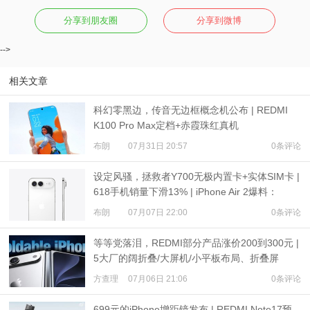
分享到朋友圈
分享到微博
-->
相关文章
科幻零黑边，传音无边框概念机公布 | REDMI
K100 Pro Max定档+赤霞珠红真机
布朗
07月31日 20:57
0条评论
设定风骚，拯救者Y700无极内置卡+实体SIM卡 |
618手机销量下滑13% | iPhone Air 2爆料：
3500mAh电池
布朗
07月07日 22:00
0条评论
等等党落泪，REDMI部分产品涨价200到300元 |
5大厂的阔折叠/大屏机/小平板布局、折叠屏
iPhone爆料
方查理
07月06日 21:06
0条评论
699元的iPhone增距镜发布 | REDMI Note17预