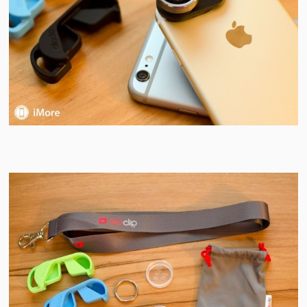
视
频
科
普
体
验
专
题