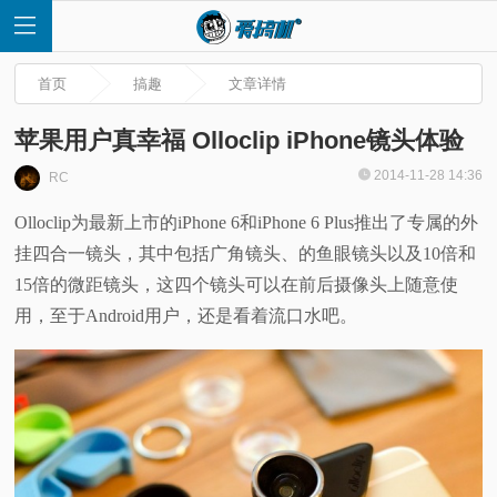
首页
搞趣
文章详情
苹果用户真幸福 Olloclip iPhone镜头体验
2014-11-28 14:36
RC
首
Olloclip为最新上市的iPhone 6和iPhone 6 Plus推出了专属的外
挂四合一镜头，其中包括广角镜头、的鱼眼镜头以及10倍和
页
15倍的微距镜头，这四个镜头可以在前后摄像头上随意使
快
用，至于Android用户，还是看着流口水吧。
讯
评
测