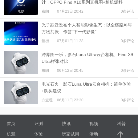
计，OPPO Find X10系列真机图+相机爆料
布朗
07月23日 20:42
0条评论
光子跃迁发布个人智能影像生态：以全链路AI与
万物共振，作答“下一代影像”
量衡
07月01日 11:28
0条评论
跨界图一乐，影石Luna Ultra云台相机、Find X9
Ultra样张对比
布朗
06月12日 20:45
0条评论
电光石火！影石Luna Ultra云台相机：简单体验
+购买建议
方查理
06月11日 23:20
0条评论
首页
评测
快讯
视频
科普
机观
体验
玩家试用
活动