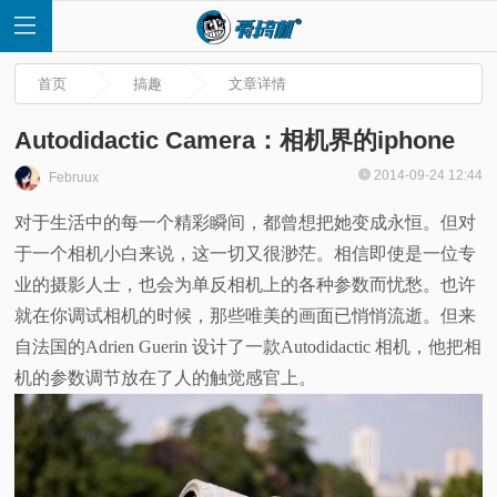
首页
搞趣
文章详情
Autodidactic Camera：相机界的iphone
2014-09-24 12:44
Februux
首
对于生活中的每一个精彩瞬间，都曾想把她变成永恒。但对
于一个相机小白来说，这一切又很渺茫。相信即使是一位专
页
业的摄影人士，也会为单反相机上的各种参数而忧愁。也许
快
就在你调试相机的时候，那些唯美的画面已悄悄流逝。但来
自法国的Adrien Guerin 设计了一款Autodidactic 相机，他把相
讯
机的参数调节放在了人的触觉感官上。
评
测