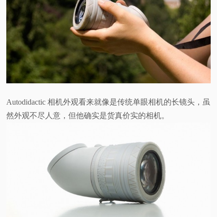
视
频
科
普
Autodidactic 相机外观看来就像是传统单眼相机的长镜头，虽
体
然外观不尽人意，但他确实是货真价实的相机。
验
专
题