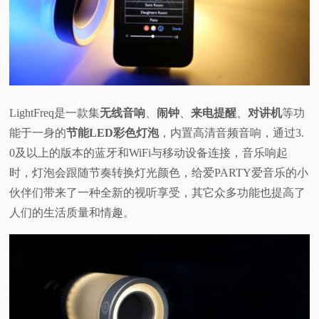
视
频
科
LightFreq是一款集
无线音响
、
闹钟
、
来电提醒
、
对讲机
等功
普
能于一身的
节能LED彩色灯泡
，内置高清音频音响，通过3.
0及以上的版本的蓝牙和WiFi与移动设备连接，音乐响起
体
时，灯泡会跟随节奏转换灯光颜色，给爱PARTY爱音乐的小
伙伴们带来了一种全新的视听享受，其它众多功能也提高了
验
人们的生活质量和情趣。
专
题