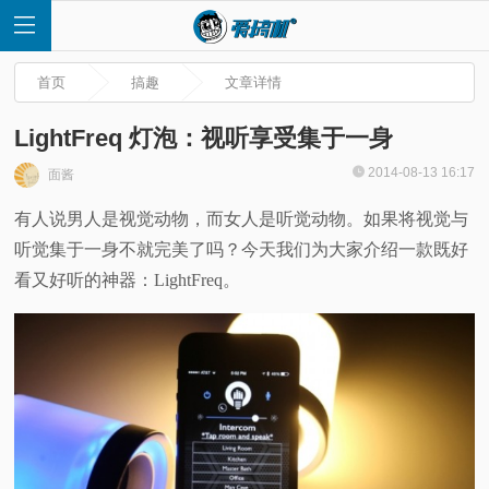
首页
搞趣
文章详情
LightFreq 灯泡：视听享受集于一身
2014-08-13 16:17
面酱
首
有人说男人是视觉动物，而女人是听觉动物。如果将视觉与
听觉集于一身不就完美了吗？今天我们为大家介绍一款既好
页
看又好听的神器：LightFreq。
快
讯
评
测