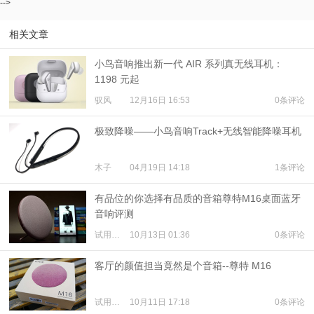
-->
相关文章
小鸟音响推出新一代 AIR 系列真无线耳机：
1198 元起
驭风
12月16日 16:53
0条评论
极致降噪——小鸟音响Track+无线智能降噪耳机
木子
04月19日 14:18
1条评论
有品位的你选择有品质的音箱尊特M16桌面蓝牙
音响评测
试用体验
10月13日 01:36
0条评论
客厅的颜值担当竟然是个音箱--尊特 M16
试用体验
10月11日 17:18
0条评论