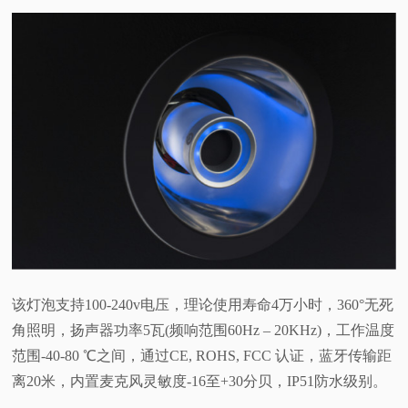
该灯泡支持100-240v电压，理论使用寿命4万小时，360°无死
角照明，扬声器功率5瓦(频响范围60Hz – 20KHz)，工作温度
范围-40-80 ℃之间，通过CE, ROHS, FCC 认证，蓝牙传输距
离20米，内置麦克风灵敏度-16至+30分贝，IP51防水级别。