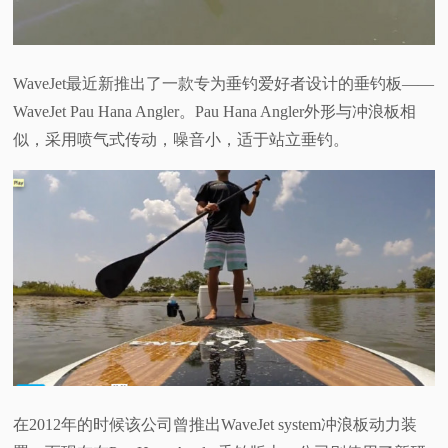
视
频
WaveJet最近新推出了一款专为垂钓爱好者设计的垂钓板——
WaveJet Pau Hana Angler。Pau Hana Angler外形与冲浪板相
科
似，采用喷气式传动，噪音小，适于站立垂钓。
普
体
验
专
题
在2012年的时候该公司曾推出WaveJet system冲浪板动力装