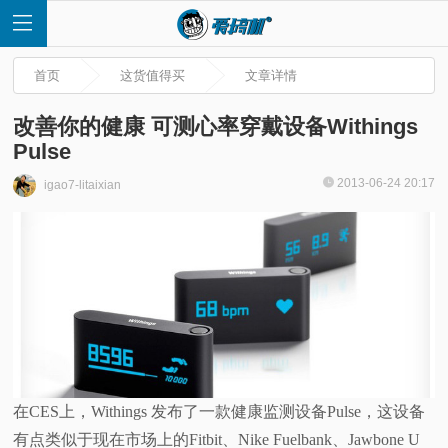
首页
这货值得买
文章详情
改善你的健康 可测心率穿戴设备Withings
Pulse
首
2013-06-24 20:17
igao7-litaixian
页
快
讯
评
在CES上，Withings 发布了一款健康监测设备Pulse，这设备
测
有点类似于现在市场上的Fitbit、Nike Fuelbank、Jawbone U