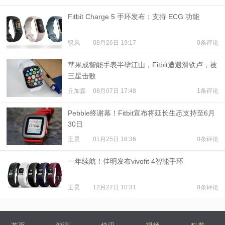
Fitbit Charge 5 手环发布：支持 ECG 功能
驭风
08月26日 19:17
0条评论
苹果成智能手表半壁江山，Fitbit遭遇滑铁卢，被
三星击败
丘加森
08月07日 17:48
1条评论
Pebble终谢幕！Fitbit宣布将延长生态支持至6月
30日
王昊
01月25日 16:36
0条评论
一年续航！佳明发布vivofit 4智能手环
王昊
12月27日 10:31
0条评论