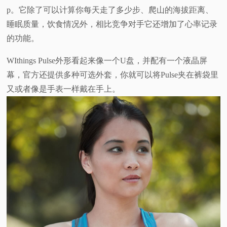
p。它除了可以计算你每天走了多少步、爬山的海拔距离、
视
睡眠质量，饮食情况外，相比竞争对手它还增加了心率记录
的功能。
频
WIthings Pulse外形看起来像一个U盘，并配有一个液晶屏
科
幕，官方还提供多种可选外套，你就可以将Pulse夹在裤袋里
又或者像是手表一样戴在手上。
普
体
验
专
题