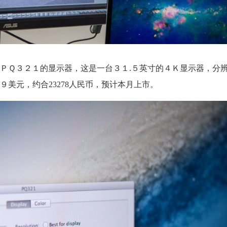
ＰＱ３２１的显示器，这是一台３１.５英寸的４Ｋ显示器，分
美元，约合23278人民币，预计本月上市。