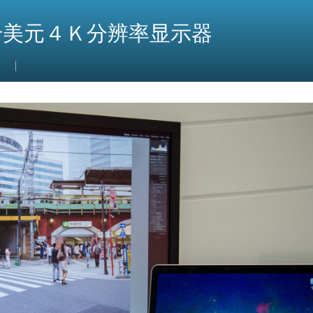
千美元４Ｋ分辨率显示器