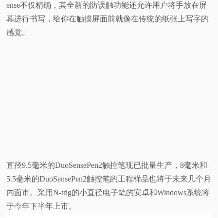
ense不仅精确，其全新的防误触功能还允许用户将手放在屏
视
幕进行书写，给你在触摸屏面前就像在传统的纸张上写字的
感觉。
频
科
普
体
验
专
直径9.5毫米的DuoSensePen2触控笔现已批量生产，8毫米和
5.5毫米的DuoSensePen2触控笔的工程样品也将于未来几个月
题
内面市。采用N-trig的小直径电子笔的安卓和Windows系统将
于今年下半年上市。