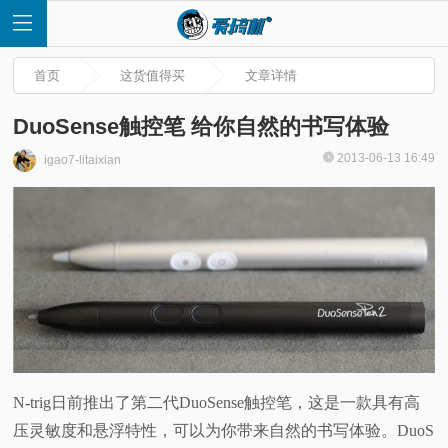
首页
这货值得买
文章详情
DuoSense触控笔 给你自然的书写体验
2013-06-13 16:49
igao7-litaixian
首
页
快
讯
评
N-trig日前推出了第二代DuoSense触控笔，这是一款具有高
测
压灵敏度和悬浮特性，可以为你带来自然的书写体验。DuoS